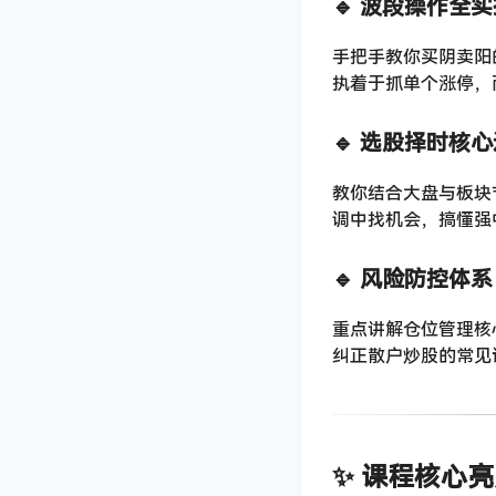
🔹 波段操作全
手把手教你买阴卖阳
执着于抓单个涨停，
🔹 选股择时核
教你结合大盘与板块
调中找机会，搞懂强
🔹 风险防控体
重点讲解仓位管理核
纠正散户炒股的常见
✨ 课程核心