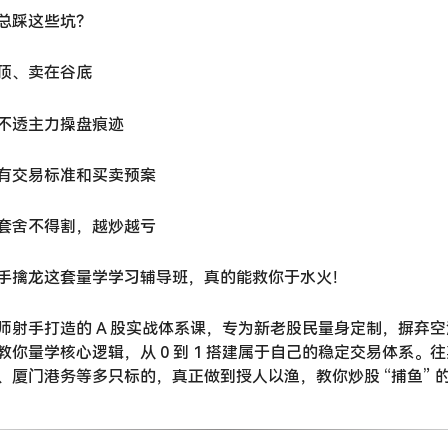
总踩这些坑？
顶、卖在谷底
不透主力操盘痕迹
有交易标准和买卖预案
套舍不得割，越炒越亏
手擒龙这套量学学习辅导班，真的能救你于水火！
师射手打造的 A 股实战体系课，专为新老股民量身定制，摒弃
你量学核心逻辑，从 0 到 1 搭建属于自己的稳定交易体系。
、厦门港务等多只标的，真正做到授人以渔，教你炒股 “捕鱼” 