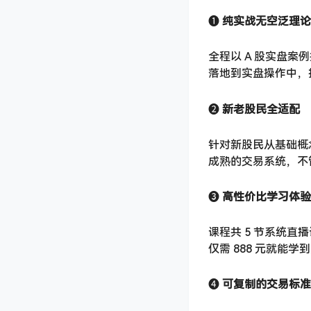
❶
纯实战无空泛理论
全程以 A 股实盘
落地到实盘操作中，
❷
新老股民全适配
针对新股民从基础概
成熟的交易系统，不
❸
高性价比学习体验
课程共 5 节系统直
仅需 888 元就能
❹
可复制的交易标准