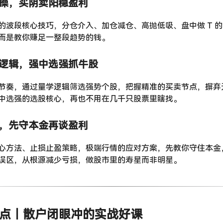
实操，买阴卖阳稳盈利
的波段核心技巧，分仓介入、加仓减仓、高抛低吸、盘中做 T 
而是教你赚足一整段趋势的钱。
心逻辑，强中选强抓牛股
节奏，通过量学逻辑筛选强势个股，把握精准的买卖节点，摒弃
中选强的选股核心，再也不用在几千只股票里瞎找。
系，先守本金再谈盈利
心方法、止损止盈策略，极端行情的应对方案，先教你守住本金
误区，从根源减少亏损，做股市里的寿星而非明星。
亮点｜散户闭眼冲的实战好课