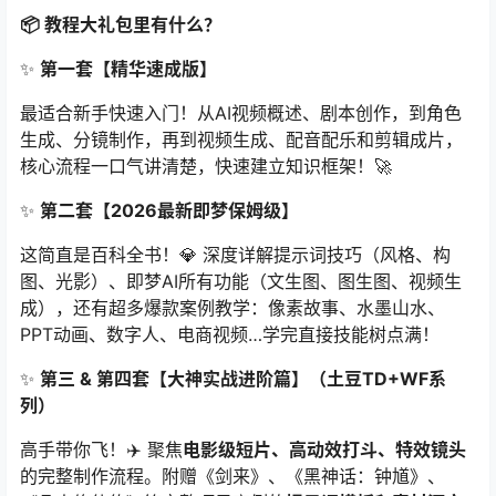
📦 教程大礼包里有什么？
✨
第一套【精华速成版】
最适合新手快速入门！从AI视频概述、剧本创作，到角色
生成、分镜制作，再到视频生成、配音配乐和剪辑成片，
核心流程一口气讲清楚，快速建立知识框架！🚀
✨
第二套【2026最新即梦保姆级】
这简直是百科全书！💎 深度详解提示词技巧（风格、构
图、光影）、即梦AI所有功能（文生图、图生图、视频生
成），还有超多爆款案例教学：像素故事、水墨山水、
PPT动画、数字人、电商视频…学完直接技能树点满！
✨
第三 & 第四套【大神实战进阶篇】（土豆TD+WF系
列）
高手带你飞！✈️ 聚焦
电影级短片、高动效打斗、特效镜头
的完整制作流程。附赠《剑来》、《黑神话：钟馗》、