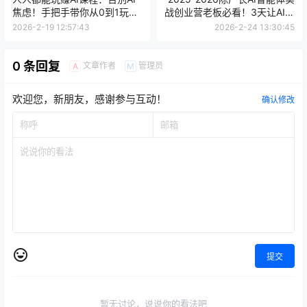
焦虑！手把手带你从0到1玩转
战创业营老板必看！3天让AI成
ChatGPT+Midjourney，小白
为你的全能员工，省心省钱还
2026-2-19 12:57:43
2026-2-24 13:30:45
也能变身AI大神！
能疯狂搞钱(26年1月20-22号)
(2025年11月25-27号)+(12月
23-25号)
0 条回复
文章作者
管理员
A
M
欢迎您，新朋友，感谢参与互动！
确认修改
提交
暂无讨论，说说你的看法吧