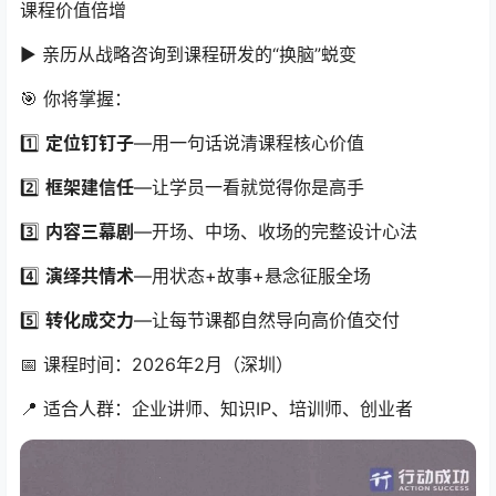
课程价值倍增
▶️ 亲历从战略咨询到课程研发的“换脑”蜕变
🎯 你将掌握：
1️⃣
定位钉钉子
—用一句话说清课程核心价值
2️⃣
框架建信任
—让学员一看就觉得你是高手
3️⃣
内容三幕剧
—开场、中场、收场的完整设计心法
4️⃣
演绎共情术
—用状态+故事+悬念征服全场
5️⃣
转化成交力
—让每节课都自然导向高价值交付
📅 课程时间：2026年2月（深圳）
📍 适合人群：企业讲师、知识IP、培训师、创业者