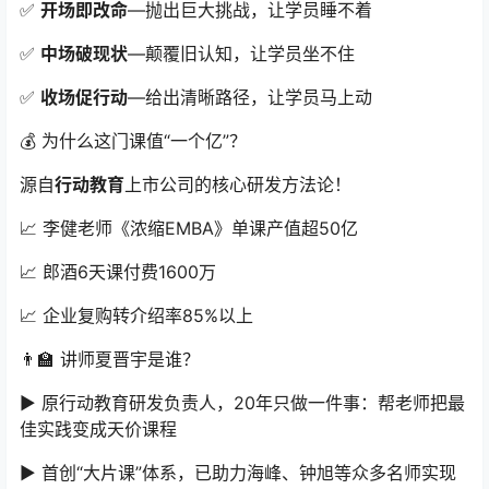
✅
开场即改命
—抛出巨大挑战，让学员睡不着
✅
中场破现状
—颠覆旧认知，让学员坐不住
✅
收场促行动
—给出清晰路径，让学员马上动
💰 为什么这门课值“一个亿”？
源自
行动教育
上市公司的核心研发方法论！
📈 李健老师《浓缩EMBA》单课产值超50亿
📈 郎酒6天课付费1600万
📈 企业复购转介绍率85%以上
👨‍🏫 讲师夏晋宇是谁？
▶️ 原行动教育研发负责人，20年只做一件事：帮老师把最
佳实践变成天价课程
▶️ 首创“大片课”体系，已助力海峰、钟旭等众多名师实现