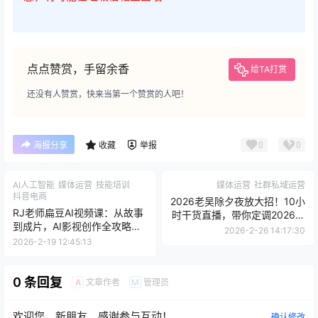
点点赞赏，手留余香
给TA打赏
还没有人赞赏，快来当第一个赞赏的人吧！
0
0
海报分享
收藏
举报
AI人工智能
媒体运营
技能培训
媒体运营
社群私域运营
抖音电商
2026老吴除夕夜放大招！10小
RJ老师扁豆AI视频课：从故事
时干货直播，带你定调2026赚
到成片，AI影视创作全攻略！
钱方向！
2026-2-26 14:17:30
零门槛小白也能轻松上手！
2026-2-19 12:45:13
0 条回复
文章作者
管理员
A
M
欢迎您，新朋友，感谢参与互动！
确认修改