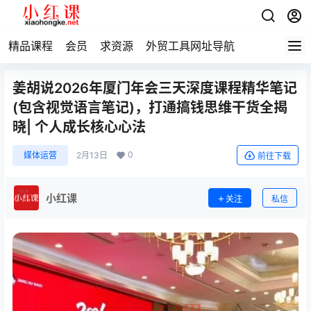
精品课程
会员
求资源
外贸工具网址导航
姜胡说2026年厦门年会三天深度课程精华笔记
(包含视觉语言笔记)，打通搞钱思维干货全揭
晓| 个人成长核心心法
0
媒体运营
2月13日
前往下载
小红课
关注
私信