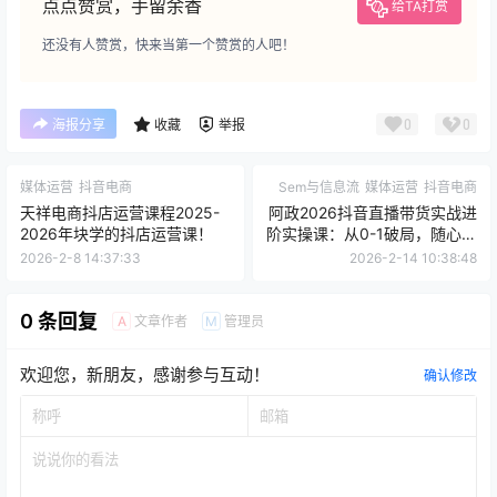
点点赞赏，手留余香
给TA打赏
还没有人赞赏，快来当第一个赞赏的人吧！
0
0
海报分享
收藏
举报
媒体运营
抖音电商
Sem与信息流
媒体运营
抖音电商
天祥电商抖店运营课程2025-
阿政2026抖音直播带货实战进
2026年块学的抖店运营课！
阶实操课：从0-1破局，随心推
全域投放秘籍大公开！
2026-2-8 14:37:33
2026-2-14 10:38:48
0 条回复
文章作者
管理员
A
M
欢迎您，新朋友，感谢参与互动！
确认修改