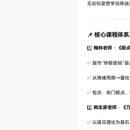
无论你是想学涨停战
📌 核心课程体
1️⃣
翰林老师 · 《
✅ 股市“终极密码”
✅ 从情绪周期→量
✅ 包含：命门极点
2️⃣
韩忠彦老师 · 
✅ 以道氏理论为基石