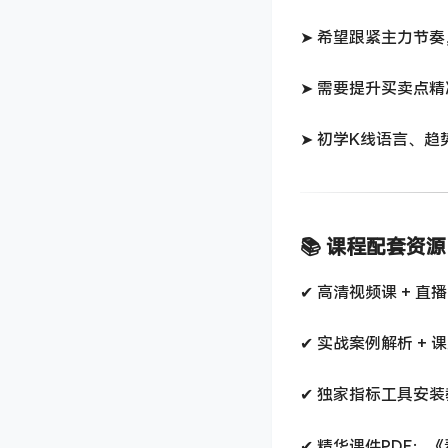
➤ 希望跟紧主力节
➤ 需要提升买卖点
➤ 初学K线语言、
📚 课程配套资源
✔ 高清视频课 + 直
✔ 实战案例解析 + 
✔ 独家指标工具安装
✔ 精华课件PDF：