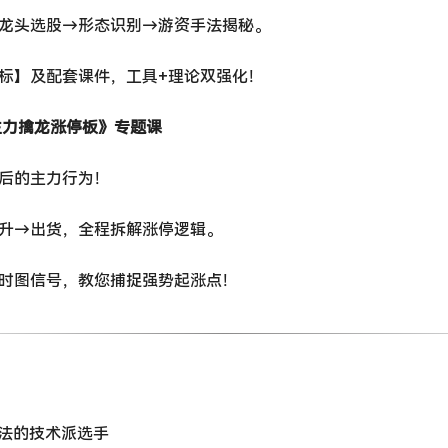
→龙头选股→形态识别→游资手法揭秘。
指标】及配套课件，工具+理论双强化！
《主力擒龙涨停板》专题课
背后的主力行为！
拉升→出货，全程拆解涨停逻辑。
分时图信号，教您捕捉强势起涨点！
战法的技术派选手