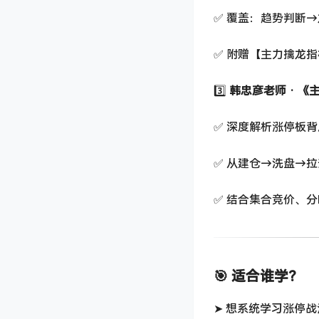
✅ 覆盖：趋势判断
✅ 附赠【主力擒龙
3️⃣
韩忠彦老师 · 
✅ 深度解析涨停板
✅ 从建仓→洗盘→
✅ 结合集合竞价、
🎯 适合谁学？
➤ 想系统学习涨停