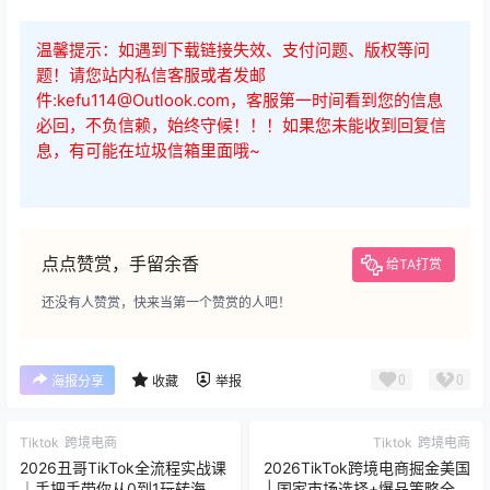
温馨提示：如遇到下载链接失效、支付问题、版权等问
题！请您站内私信客服或者发邮
件:kefu114@Outlook.com，客服第一时间看到您的信息
必回，不负信赖，始终守候！！！如果您未能收到回复信
息，有可能在垃圾信箱里面哦~
点点赞赏，手留余香
给TA打赏
还没有人赞赏，快来当第一个赞赏的人吧！
0
0
海报分享
收藏
举报
Tiktok
跨境电商
Tiktok
跨境电商
2026丑哥TikTok全流程实战课
2026TikTok跨境电商掘金美国
｜手把手带你从0到1玩转海外
| 国家市场选择+爆品策略全解