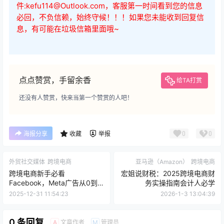
件:kefu114@Outlook.com，客服第一时间看到您的信息
必回，不负信赖，始终守候！！！如果您未能收到回复信
息，有可能在垃圾信箱里面哦~
点点赞赏，手留余香
给TA打赏
还没有人赞赏，快来当第一个赞赏的人吧！
0
0
海报分享
收藏
举报
外贸社交媒体
跨境电商
亚马逊（Amazon）
跨境电商
跨境电商新手必看
宏姐说财税：2025跨境电商财
Facebook，Meta广告从0到1
务实操指南会计人必学
避坑指南
2025-12-31 11:54:23
2026-1-3 13:04:39
0 条回复
文章作者
管理员
A
M