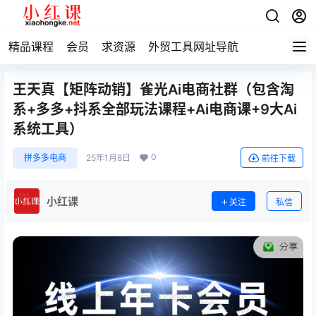
精品课程
会员
求资源
外贸工具网址导航
王天真【矩阵动销】雀光Ai电商社群（包含淘
系+多多+抖系全部玩法课程+Ai电商课+9大Ai
系统工具）
0
拼多多电商
25年1月8日
前往下载
小红课
关注
私信