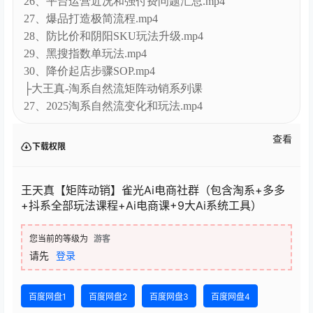
26、平台运营近况和强付费问题汇总.mp4
27、爆品打造极简流程.mp4
28、防比价和阴阳SKU玩法升级.mp4
29、黑搜指数单玩法.mp4
30、降价起店步骤SOP.mp4
├大王真-淘系自然流矩阵动销系列课
27、2025淘系自然流变化和玩法.mp4
查看
下载权限
王天真【矩阵动销】雀光Ai电商社群（包含淘系+多多
+抖系全部玩法课程+Ai电商课+9大Ai系统工具）
您当前的等级为
游客
请先
登录
百度网盘1
百度网盘2
百度网盘3
百度网盘4