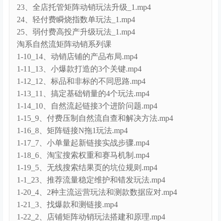
23、全店托管矩阵动销玩法升级_1.mp4
24、轻付费瞬烧指数单玩法_1.mp4
25、弱付费高投产升级玩法_1.mp4
淘系自然流矩阵动销系列课
1-10_14、动销店铺的产品布局.mp4
1-11_13、小爆款打造的3个关键.mp4
1-12_12、标品和非标的不同思路.mp4
1-13_11、搞定基础销量的4个玩法.mp4
1-14_10、自然流起链接3个进阶问题.mp4
1-15_9、付费压制自然流自查和解决方法.mp4
1-16_8、矩阵链接N拖1玩法.mp4
1-17_7、小单量起新链接实战步骤.mp4
1-18_6、淘宝搜索权重和赛马机制.mp4
1-19_5、无线搜索结果页的坑位规则.mp4
1-1_23、推荐流量稳定维护和错发玩法.mp4
1-20_4、2种主流运营玩法和测款数据应对.mp4
1-21_3、找爆款和测链接.mp4
1-22_2、店铺矩阵动销玩法搭建和原理.mp4