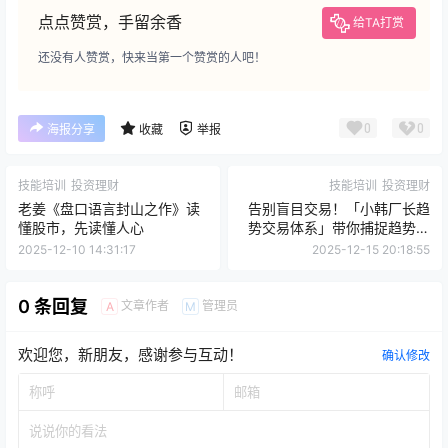
点点赞赏，手留余香
给TA打赏
还没有人赞赏，快来当第一个赞赏的人吧！
0
0
海报分享
收藏
举报
技能培训
投资理财
技能培训
投资理财
老姜《盘口语言封山之作》读
告别盲目交易！「小韩厂长趋
懂股市，先读懂人心
势交易体系」带你捕捉趋势，
稳健盈利！
2025-12-10 14:31:17
2025-12-15 20:18:55
0 条回复
文章作者
管理员
A
M
欢迎您，新朋友，感谢参与互动！
确认修改