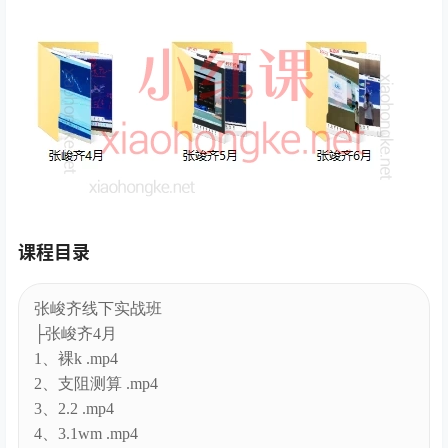
课程目录
张峻齐线下实战班
├张峻齐4月
1、裸k .mp4
2、支阻测算 .mp4
3、2.2 .mp4
4、3.1wm .mp4