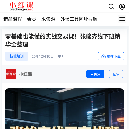
精品课程
会员
求资源
外贸工具网址导航
零基础也能懂的实战交易课！张峻齐线下班精
华全整理
0
技能培训
25年12月10日
前往下载
小红课
关注
私信