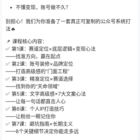
不懂变现，账号做不久？
别担心！我们为你准备了一套真正可复制的公众号系统打
法🔥
📌 课程核心内容：
✅ 第1课：赛道定位×底层逻辑×变现心法
——找准方向，赢在起点
✅ 第2课：账号装修×品牌定位
——打造高级感的“门面工程”
✅ 第3课：精准定位×赛道选择
——找到你的“天命领域”
✅ 第5课：文字高级感×7大文案心法
——让每一句话都直击人心
✅ 第6课：个人IP打造技巧
——让粉丝一眼记住你
✅ 第7课：避坑指南×长期主义
——8个关键细节决定你能走多远