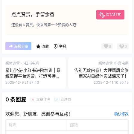
点点赞赏，手留余香
给TA打赏
还没有人赞赏，快来当第一个赞赏的人吧！
0
0
海报分享
收藏
举报
媒体运营
小红书电商
媒体运营
抖音电商
星屿学苑·小红书进阶培训 | 系
告别无效内卷！大理唐唐文旅
统掌握平台运营，打造可持续
商家AI自媒体实战课来了！
增长账号
2025-12-9 21:57:43
2025-12-11 10:50:15
0 条回复
文章作者
管理员
A
M
欢迎您，新朋友，感谢参与互动！
确认修改