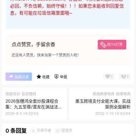
必回，不负信赖，始终守候！！！如果您未能收到回复信
息，有可能在垃圾信箱里面哦~
点点赞赏，手留余香
给TA打赏
还没有人赞赏，快来当第一个赞赏的人吧！
0
0
海报分享
收藏
举报
技能培训
投资理财
其他跨境电商
跨境电商
2026张穗鸿全套炒股课程合
墨玉跨境支付全能大课，实战
集：九五至尊/潜龙在渊战法
案例全面解析
+通达信指标公式+复盘训练
2026-8-5 14:32:03
2025-1-10 14:43:04
0 条回复
文章作者
管理员
A
M