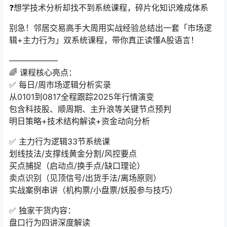
❓想学技术分析却找不到系统课程，碎片化知识难成体系
别急！邻居交易高手大周用实战经验总结出一套「市场逻
辑+主力行为」双系统课程，带你真正读懂A股语言！
——————
🌈 课程核心亮点：
✅ 每日/周市场逻辑分析实录
从0101到0817全程跟踪2025年行情演变
包含科技股、顺周期、主升浪等关键节点预判
明日策略+技术结构解读+资金动向分析
✅ 主力行为逻辑33节系统课
划线技法/支撑线黄金分割/风控要点
买点捕捉（启动点/换手点/缺口理论）
卖点识别（见顶信号/出货手法/离场原则）
实战案例串讲（机构票/小盘票/妖股参与技巧）
✅ 独家干货内容：
盘口行为四讲深度解读