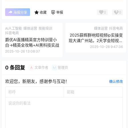
0
0
海报分享
收藏
举报
AI人工智能
媒体运营
技能培训
媒体运营
抖音电商
抖音电商
2025薛辉群响短视频ip实操变
爵优AI直播精英官方特训营小
现大课广州站，2天学会短视频
白→精英全攻略+AI黑科技实战
IP搞钱全流程零基础也能打造
2025-10-28 9:47:36
赚钱账号！
2025-10-26 13:08:37
0 条回复
文章作者
管理员
A
M
欢迎您，新朋友，感谢参与互动！
确认修改