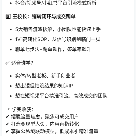
抖音/视频号/小红书平台引流模式解析
5️⃣ ​
王校长：销转闭环与成交踢单
5大销售流派拆解，小团队也能快速上手
1V1高转化SOP，从信号识别到临门一脚
聊单七步法+踢单动作，签单率飙升
✅ 适合谁学？
实体/转型老板、新手创业者
想出镜但怕没结果的知识IP
想在短视频平台精准引流、高效成交的团队
📌 学完收获：
✔ 摆脱流量焦虑，聚焦可成交用户
✔ 打造变现型人设，内容直指转化
✔ 掌握公私域联动模型，低成本引精准流量