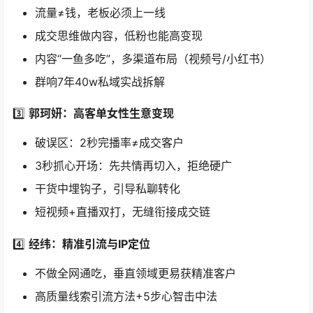
流量≠钱，老板必须上一线
成交思维做内容，低粉也能高变现
内容“一鱼多吃”，多渠道布局（视频号/小红书）
群响7年40w私域实战拆解
3️⃣ ​
郭珂妍：高客单女性生意变现
破误区：2秒完播率≠成交客户
3秒抓心开场：先共情再切入，拒绝硬广
干货中埋钩子，引导私聊转化
短视频+直播双打，无缝衔接成交链
4️⃣ ​
经纬：精准引流与IP定位
不做全网通吃，垂直领域更易获精准客户
高质量线索引流方法+5步心智击中法