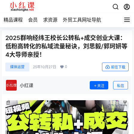
精品课程
会员
求资源
外贸工具网址导航
2025群响经纬王校长公转私+成交创业大课：
低粉高转化的私域流量秘诀，刘思毅/郭珂妍等
4大导师亲授！
0
媒体运营
25年10月27日
前往下载
小红课
关注
私信