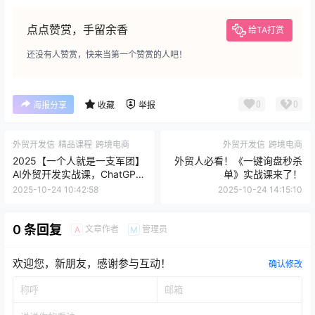
点点赞赏，手留余香
给TA打赏
还没有人赞赏，快来当第一个赞赏的人吧！
0
0
海报分享
收藏
举报
外贸开发信
精品课程
跨境电商
外贸开发信
跨境电商
2025【一个人就是一支军团】
外贸人必看！《一键询盘秒杀
AI外贸开发实战课，ChatGPT
单》实战课来了！
外贸全流程从0到1搞定全流
2025-10-24 10:42:58
2025-10-24 14:15:10
程！
0 条回复
文章作者
管理员
A
M
欢迎您，新朋友，感谢参与互动！
确认修改