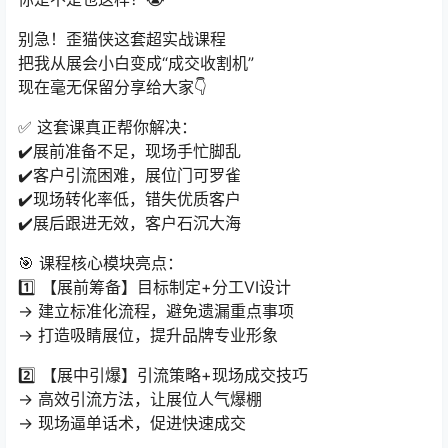
别急！歪猫侠这套超实战课程
把我从展会小白变成“成交收割机”
现在毫无保留分享给大家👇
✅ 这套课真正帮你解决：
✔️展前准备不足，现场手忙脚乱
✔️客户引流困难，展位门可罗雀
✔️现场转化率低，错失优质客户
✔️展后跟进无效，客户石沉大海
🎯 课程核心模块亮点：
1️⃣ 【展前筹备】目标制定+分工VI设计
→ 建立标准化流程，避免遗漏重点事项
→ 打造吸睛展位，提升品牌专业形象
2️⃣ 【展中引爆】引流策略+现场成交技巧
→ 高效引流方法，让展位人气爆棚
→ 现场逼单话术，促进快速成交