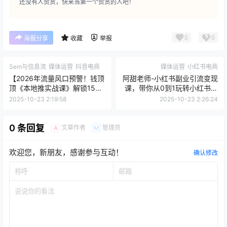
给TA打赏
还没有人赞赏，快来当第一个赞赏的人吧！
0
0
海报分享
收藏
举报
Sem与信息流
媒体运营
抖音电商
媒体运营
小红书电商
【2026年流量风口预警！钱顶
阿甜老师-小红书副业引流变现
顶《本地推实战课》解锁150
课，带你从0到1玩转小红书变
倍投产秘籍】
现
2025-10-23 2:19:58
2025-10-23 2:26:24
0 条回复
文章作者
管理员
A
M
欢迎您，新朋友，感谢参与互动！
确认修改