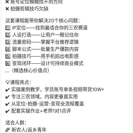
❌ 账号定位模糊找不到方向
❌ 拍摄剪辑技巧欠缺
这套课程能带你解决20个核心问题：
1️⃣ IP定位——找到最适合你的三农赛道
2️⃣ 人设打造——让用户一眼记住你
3️⃣ 流量密码——掌握平台推荐逻辑
4️⃣ 脚本公式——批量生产爆款内容
5️⃣ 拍摄技巧——用手机拍出电影感
6️⃣ 变现闭环——设计可持续商业模式
…（精选核心价值点）
💡课程亮点：
✔️ 实操案例教学，学员账号单条视频带货10W+
✔️ 专注三农领域，内容更垂直实用
✔️ 从定位-拍摄-运营-变现全流程覆盖
✔️ 配套实操作业+老师1对1点评
适合人群：
🌾 新农人/返乡青年