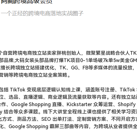
6个自营跨境电商独立站卖家胖桃创始人，微聚繁星战略合伙人T
品牌,大码女装头部品牌打爆TK项目0-1单场破7k单5w美金GMVS
宾擅长跨境独立站搭建优化，TK、GG、FB等多媒体的流量投放
营销等跨境电商独立站全案策略。
 TikTok 变现底层逻辑认知线上课，涵盖账号注册、TikTok 
位、选品、直播逻辑、商业逻辑及流量获取等内容。还有独立站
fy 合作、Google Shopping 直播、Kickstarter 众筹运营、Shop
Shopify 结合等众多课题。线下大讲堂全程线上课也提供了相关学
优化方式、测品方法、SEO 出单打法、定制营销方案、不同开启
、Google Shopping 霸屏三部曲等内容，为跨境从业者提供