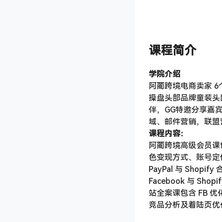
课程简介
学院介绍
阿蔺跨境电商卖家 
操盘头部品牌童装头部
伴，GG特邀分享嘉
域、邮件营销，联盟
课程内容：
阿蔺跨境高级会员课包括
色变现方式、账号定
PayPal 与 Shopi
Facebook 与 
站全案课包含 FB 
竞品分析及着陆页优化