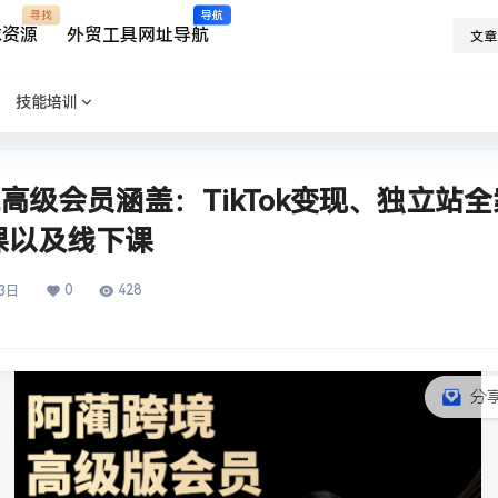
寻找
导航
求资源
外贸工具网址导航
文章
技能培训
境高级会员涵盖：TikTok变现、独立站
课以及线下课
0
428
3日