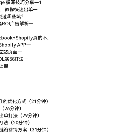
15小时，14大主题80多课题）
Pal携手Shopify大卖助力冲刺跨境电商-教育-高清完整正版视
专场直播 (1)_1
意产品众筹中的运营细节
ss dropshipping模式详..-
t page 撰写技巧分享—1
3点，教你快速出单—
该绕过哪些坑？
及高ROI广告解析—
ook+Shopify真的不..-
pify APP—
独立站页面—
KOL实战打法—
上课