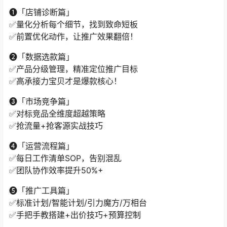
❶「店铺诊断篇」
✅量化分析每个细节，找到致命短板
✅前置优化动作，让推广效果翻倍！
❷「数据选款篇」
✅产品分级管理，精准定位推广目标
✅高承接力宝贝才是爆款核心！
❸「市场竞争篇」
✅对标竞品全维度超越策略
✅抢流量+抢客源实战技巧
❹「运营流程篇」
✅每日工作清单SOP，告别混乱
✅团队协作效率提升50%+
❺「推广工具篇」
✅标准计划/智能计划/引力魔方/万相台
✅手把手教搭建+出价技巧+预算控制