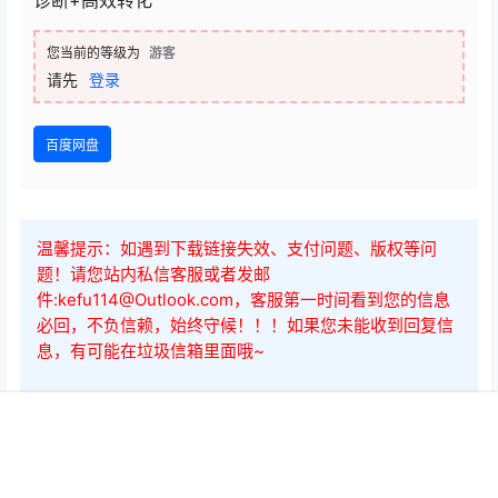
百度网盘
温馨提示：如遇到下载链接失效、支付问题、版权等问
题！请您站内私信客服或者发邮
件:kefu114@Outlook.com，客服第一时间看到您的信息
必回，不负信赖，始终守候！！！如果您未能收到回复信
息，有可能在垃圾信箱里面哦~
点点赞赏，手留余香
给TA打赏
还没有人赞赏，快来当第一个赞赏的人吧！
首页
开通会员
菜单
我的
0
0
海报分享
收藏
举报