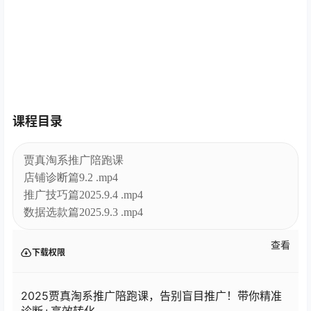
课程目录
贾真淘系推广陪跑课
店铺诊断篇9.2 .mp4
推广技巧篇2025.9.4 .mp4
数据选款篇2025.9.3 .mp4
查看
下载权限
2025贾真淘系推广陪跑课，告别盲目推广！带你精准
诊断+高效转化
您当前的等级为
游客
请先
登录