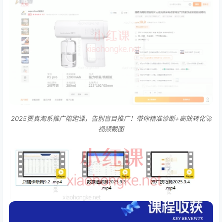
2025贾真淘系推广陪跑课，告别盲目推广！带你精准诊断+高效转化🚀
视频截图