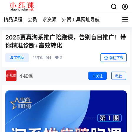
精品课程
会员
求资源
外贸工具网址导航
2025贾真淘系推广陪跑课，告别盲目推广！带
你精准诊断+高效转化
0
淘宝电商
25年9月9日
前往下载
小红课
关注
私信