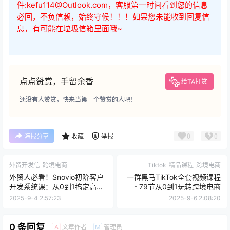
件:kefu114@Outlook.com，客服第一时间看到您的信息
必回，不负信赖，始终守候！！！如果您未能收到回复信
息，有可能在垃圾信箱里面哦~
点点赞赏，手留余香
给TA打赏
还没有人赞赏，快来当第一个赞赏的人吧！
0
0
海报分享
收藏
举报
外贸开发信
跨境电商
Tiktok
精品课程
跨境电商
外贸人必看！Snovio初阶客户
一群黑马TikTok全套视频课程
开发系统课：从0到1搞定高回
- 79节从0到1玩转跨境电商
复率开发信！
2025-9-4 2:57:23
2025-9-6 2:08:20
0 条回复
文章作者
管理员
A
M