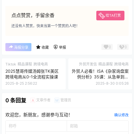
点点赞赏，手留余香
给TA打赏
还没有人赞赏，快来当第一个赞赏的人吧！
0
0
海报分享
收藏
举报
Tiktok
精品课程
跨境电商
外贸开发信
精品课程
跨境电商
2025慧哥传媒汤姆张TK美区
外贸人必看！ISA《杂家询盘案
跨境电商从0-1全流程实操课
例分析》35课：从急单到成
交，手把手破解真实难题
2025-8-25 2:56:22
2025-8-30 0:05:26
0 条回复
文章作者
管理员
A
M
欢迎您，新朋友，感谢参与互动！
确认修改