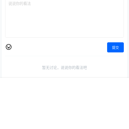
提交
暂无讨论，说说你的看法吧
首页
开通会员
菜单
我的
欢迎来到本站！在您使用本站各项服务之前，请仔细阅读本《免责
声明》。凡以任何方式登录/浏览本站内容或直接、间接使用本站内
容者，视为同意《免责声明》。
本站的网站内容（包括不限于文字、图片等）均来自网友的收集上
传和分享，其中可能包含不准确性或错误的信息，用户需自行甄