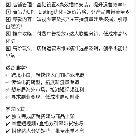
2️⃣ 店铺管理：基础设置&高效插件安装，提升运营效率✨
3️⃣ 商品力UP：Listing优化+定价策略，让产品自带流量🌟
4️⃣ 爆款内容：短视频带货技巧+直播流量洼地挖掘，引爆
自然流！
5️⃣ 推广攻略：付费广告投放+达人联盟分销，低成本高转
化💡
6️⃣ 高阶玩法：店铺运营思维+精准选品逻辑，躺平也能出
单🚀
适合谁学？
✅ 跨境小白，想快速入门TikTok电商
✅ 传统电商转型，拓展新流量渠道
✅ 想布局海外市场，抢滩短视频红利
✅ 寻求副业变现，低成本启动创业
学完收获：
✔️ 独立完成店铺搭建与商品上架
✔️ 掌握短视频+直播双引擎带货技巧
✔️ 搭建达人分销矩阵，批量出单不愁