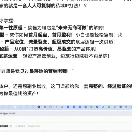
靠的就是一套
人人可复制
的私域IP打法！🎯
你掌握：
与第一性原理
​ – 搞懂为啥它是“
未来无商可做
”的解药！
型
​ – 教你如何
首月起盘、首月盈利
​！小白也能轻松复制！💰
​ – ​
产品定位、流量裂变、超级成交
的底层逻辑一次讲透！
秘籍
​ – 从0到1打造
高价值、易裂变
的产品体系！
无底薪运营
​ – 轻资产高效创业，边旅行边赚钱不再是梦！
涛老师是我见过
最落地的营销老师
​！”
体户、还是想副业增收，这门课都给你一套
完整的、经过验证的私
成为你最值钱的资产！