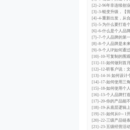
[2]–2-96年非连
[3]–3-蜕变升级，
[4]–4-重新出发，
[5]–5-为什么要打造
[6]–6-什么是个人
[7]–7-个人品牌的
[8]–8-个人品牌是
[9]–9-个人IP如
[10]–10-可复制
[11]–11-如何做到
[12]–12-听客户
[13]–14-16 如
[14]–17-如何使用
[15]–18-如何使用
[16]–13-个人品牌
[17]–20-你的产
[18]–19-从底层逻
[19]–21-如何从0
[20]–22-三级产
[21]–23-五级经营