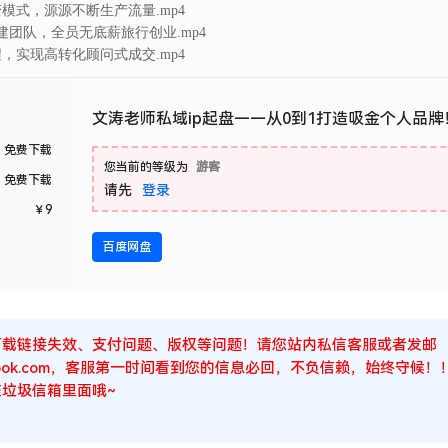
裂变模式，源源不断生产流量.mp4
本搭建团队，全员无底薪旅行创业.mp4
流程，实现高转化顾问式成交.mp4
文涛老师私域ip起盘——从0到1打造吸金个人品牌
免费下载
您当前的等级为
游客
免费下载
请先
登录
￥
9
百度网盘
下载链接失效、支付问题、版权等问题！请您站内私信客服或者发邮
Outlook.com，客服第一时间看到您的信息必回，不负信赖，始终守
垃圾信箱里面哦~