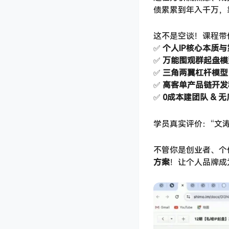
债累累到年入千万，
这不是空谈！课程带
✅ ​
个人IP核心本质
✅ ​
万能围观群起盘模
✅ ​
三角两翼杠杆模型
✅ ​
高客单产品链开发
✅ ​
0成本建团队 & 
学员真实评价：“文
不管你是创业者、个
方案
​！让个人品牌