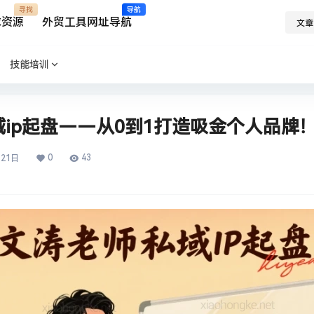
寻找
导航
求资源
外贸工具网址导航
文章
技能培训
ip起盘——从0到1打造吸金个人品牌
0
43
月21日