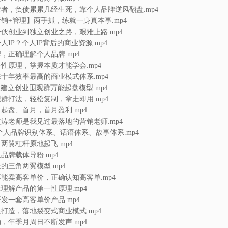
续创业者，负债累累几经生死，靠个人品牌逆风翻盘.mp4
【营销+管理】两手抓，练就一身真本事.mp4
从合伙创业到独立创业之路，艰难上路.mp4
个人IP？个人IP背后的商业资源.mp4
品牌，正确理解个人品牌.mp4
第一性原理，掌握本质才能学会.mp4
未来十年效率最高的商业模式体系.mp4
何通过建立创业围观群万能起盘模型.mp4
的围观群打法，轻松复制，拿走即用.mp4
首月起盘、首月，首月盈利.mp4
说：文涛老师是我见过最落地的营销老师.mp4
何设计个人品牌识别体系、话语体系、故事体系.mp4
三角两翼杠杆原地起飞.mp4
个人品牌载体导粉.mp4
打造的三角两翼模型.mp4
品能不能卖高客单价，正确认知高客单.mp4
辑上理解产品的第一性原理.mp4
～1开发一套高客单价产品.mp4
品链条打造，落地裂变式商业模式.mp4
活动，年季月周日不断发声.mp4