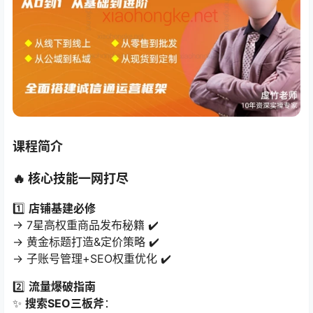
课程简介
🔥 核心技能一网打尽
1️⃣ ​
店铺基建必修
→ 7星高权重商品发布秘籍 ✔️
→ 黄金标题打造&定价策略 ✔️
→ 子账号管理+SEO权重优化 ✔️
2️⃣ ​
流量爆破指南
✨ ​
搜索SEO三板斧
​：