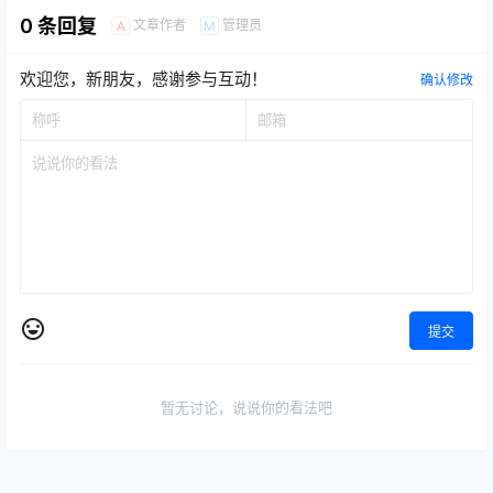
点点赞赏，手留余香
给TA打赏
还没有人赞赏，快来当第一个赞赏的人吧！
0
0
海报分享
收藏
举报
京东电商
媒体运营
抖音电商
电商运营
网创副业
电商运营
社群私域运营
村西边老王《人性賺钱6.0》赚
2025无招电商社群老六电商：
钱就是干翻你的人性！
新手到高手，爆单实战秘籍大
2025-7-30 20:01:14
公开！​
2025-7-23 15:41:44
0 条回复
文章作者
管理员
A
M
欢迎您，新朋友，感谢参与互动！
确认修改