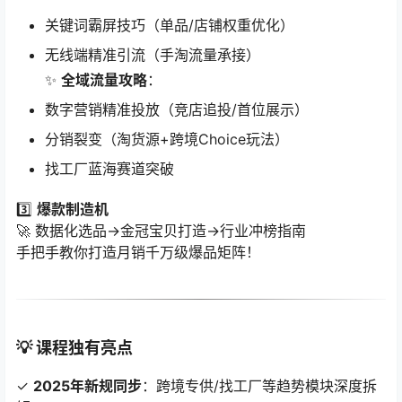
关键词霸屏技巧（单品/店铺权重优化）
无线端精准引流（手淘流量承接）
✨ ​
全域流量攻略
​：
数字营销精准投放（竞店追投/首位展示）
分销裂变（淘货源+跨境Choice玩法）
找工厂蓝海赛道突破
3️⃣ ​
爆款制造机
🚀 数据化选品→金冠宝贝打造→行业冲榜指南
手把手教你打造月销千万级爆品矩阵！
💡 课程独有亮点
✓ ​
2025年新规同步
​：跨境专供/找工厂等趋势模块深度拆