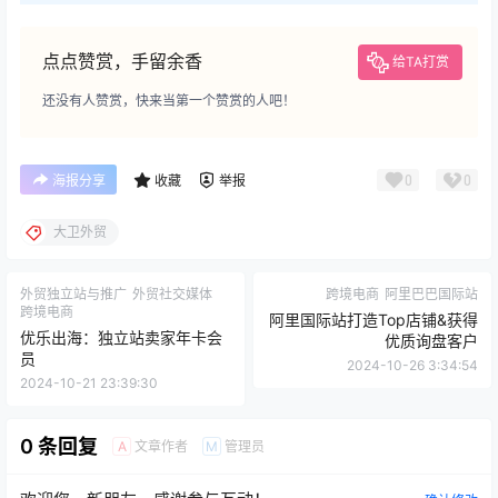
点点赞赏，手留余香
给TA打赏
还没有人赞赏，快来当第一个赞赏的人吧！
0
0
海报分享
收藏
举报
大卫外贸
外贸独立站与推广
外贸社交媒体
跨境电商
阿里巴巴国际站
跨境电商
阿里国际站打造Top店铺&获得
优乐出海：独立站卖家年卡会
优质询盘客户
员
2024-10-26 3:34:54
2024-10-21 23:39:30
0 条回复
文章作者
管理员
A
M