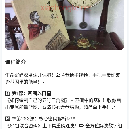
课程简介
生命密码深度课开课啦！🔮 4节精华视频，手把手带你破
译基因里的能量！🧬
1️⃣ ​
第1课：画图入门🧮
《如何绘制自己的五行三角图》 – 基础中的基础！教你画
出专属能量蓝图，看清核心命盘结构，超简单上手！📍
2️⃣ ​**第2&3课：核心密码解析✨**​
《81组联合密码》上下集重磅连发！🧩 全方位解读数字组