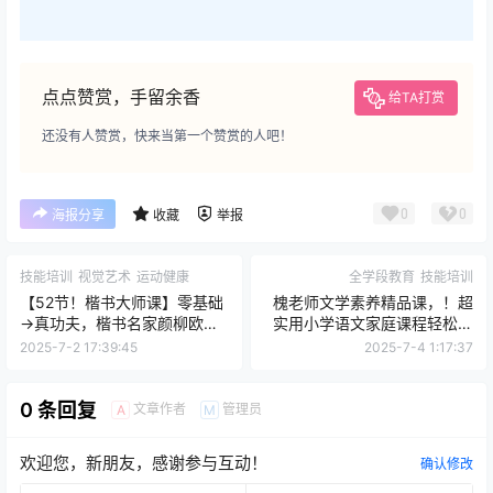
生命密码直播课程，内含81组联合数，情绪密码，内心
密码，潜意识密码等综合密码内。
您当前的等级为
游客
请先
登录
百度网盘
温馨提示：如遇到下载链接失效、支付问题、版权等问
题！请您站内私信客服或者发邮
件:kefu114@Outlook.com，客服第一时间看到您的信息
必回，不负信赖，始终守候！！！如果您未能收到回复信
息，有可能在垃圾信箱里面哦~