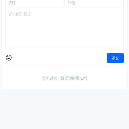
点点赞赏，手留余香
给TA打赏
还没有人赞赏，快来当第一个赞赏的人吧！
0
0
海报分享
收藏
举报
技能培训
视觉艺术
运动健康
全学段教育
技能培训
【52节！楷书大师课】零基础
槐老师文学素养精品课，！超
→真功夫，楷书名家颜柳欧虞
实用小学语文家庭课程轻松搞
褚一网打尽！​
定写作+阅读+作业烦恼～
2025-7-2 17:39:45
2025-7-4 1:17:37
0 条回复
文章作者
管理员
A
M
欢迎您，新朋友，感谢参与互动！
确认修改