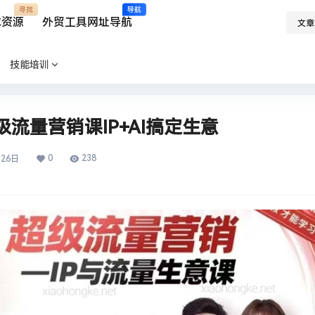
寻找
导航
求资源
外贸工具网址导航
文章
技能培训
级流量营销课IP+AI搞定生意
0
238
月26日