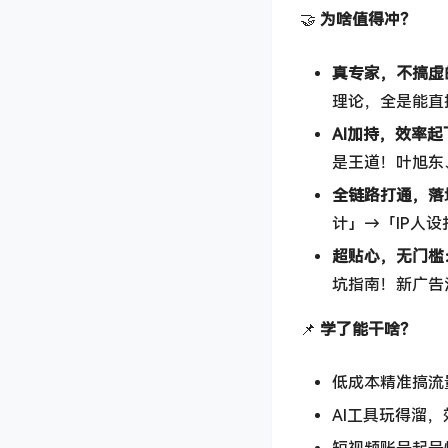
🤝 ​
为啥值得冲？​
真专家，不搞虚的
理论，全是能直
AI加持，效率起
是王道！叶旭东
全链路打通，落
计」→「IP人
超贴心，无门槛：
坑指南！新广告
📌 ​
学了能干啥？​
低成本精准搞流
AI工具玩得溜