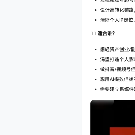
短视频账号起号
设计高转化链路
清晰个人IP定
🙋‍♀️ ​
适合谁？​
想轻资产创业/
渴望打造个人影
做抖音/视频号
想用AI提效但
需要建立系统性