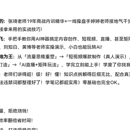
：​
张琦老师19年商战内训精华+一线操盘手婷婷老师接地气干
接拿来用的实战技巧！
飞：​
手把手教你用AI神器搞定内容创作、短视频、直播、甚至矩阵
、刘知白、黄博等老师实操演示，小白也能玩转AI！
地为王：​
从「流量思维重塑」→「短视频爆款制作（真人演示）
设打造」→「AI直播+矩阵玩法」，学完立刻能上手！学废了你找
​
老师们讲得超！级！好！懂！知识点拆解得巨细无比，配合真
法违禁词都整理好了！学笔记都超实用）零基础也完全OK。
量，拒绝烧钱！
，效率翻倍省时间！