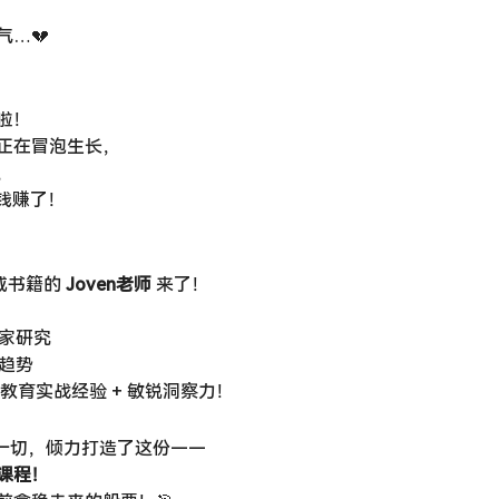
…💔
啦！
正在冒泡生长，
，
钱赚了！
书籍的 ​
Joven老师
​ 来了！
专家研究
才趋势
命教育实战经验 + 敏锐洞察力！
合这一切，倾力打造了这份——
程！​