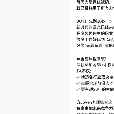
每天光是保住饭碗，
就已经耗尽了所有力气
BUT！先别灰心！✨
新时代的曙光已经来
超多妙趣横生的职业
很多工作好玩到飞起
好像“玩着玩着”就把
👑重磅课程来袭！
深耕AI领域50+本权威
TA不仅：
✅ 啃透各行业顶尖
✅ 掌握全球前沿人
✅ 更有超20年的生
💥Joven老师结
独家高能未来竞争力课