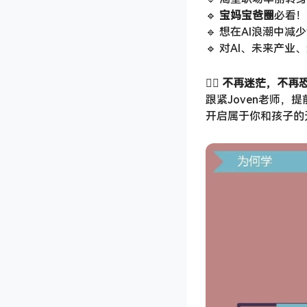
🔹 ​
宝妈宝爸圈
必看！
🔹 想在AI浪潮中
🔹 对AI、未来产
🙋‍♀️ ​
不再迷茫，不再恐
跟紧Joven老师，
开启属于你和孩子的