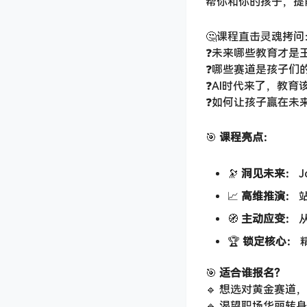
帮你和你的孩子，提
🤔课程直击灵魂拷问
❓未来哪些教育才是
❓哪些赛道是孩子们
❓AI时代来了，教育
❓如何让孩子赢在未
🎯 ​
课程亮点：​
🔭 ​
洞见未来：​
​
📈 ​
高维推演：​
​
🧭 ​
主动应变：​
​
🏆 ​
锁定核心：​
🎯 ​
适合谁报名？​
🔹 想选对黄金赛道
🔹 渴望职场华丽转