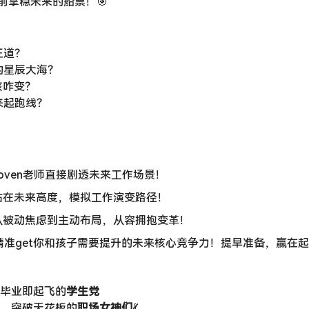
前拿稳未来的船票！🎯
：
王道？
的星辰大海？
该咋变？
来起跑线？
 Joven老师直接剧透未来工作场景！
 站在未来高度，模拟工作演变路径！
 从被动焦虑到主动布局，从容拥抱变革！
​ 精准get你和孩子需要提升的未来核心竞争力！提早准备，赢在
，毕业即起飞的
学生党
身、突破天花板的
职场女神们
💃