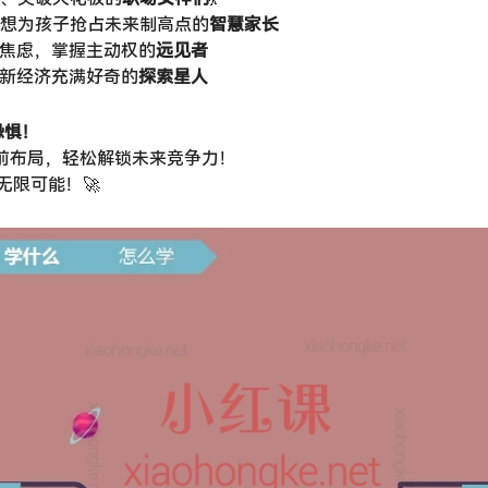
想为孩子抢占未来制高点的
智慧家长
减少焦虑，掌握主动权的
远见者
业、新经济充满好奇的
探索星人
惧！​
提前布局，轻松解锁未来竞争力！
无限可能！🚀