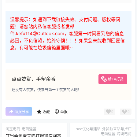
温馨提示：如遇到下载链接失效、支付问题、版权等问
题！请您站内私信客服或者发邮
件:kefu114@Outlook.com，客服第一时间看到您的信息
必回，不负信赖，始终守候！！！如果您未能收到回复信
息，有可能在垃圾信箱里面哦~
点点赞赏，手留余香
给TA打赏
还没有人赞赏，快来当第一个赞赏的人吧！
0
0
海报分享
收藏
举报
淘宝电商
电商运营
seo优化与建站
外贸独立站与推广
电商运营
跨境电商
叮当会淘宝天猫打爆班原创高