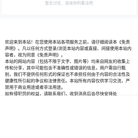
暂无讨论，说说你的看法吧
欢迎来到本站！在您使用本站各项服务之前，请仔细阅读本《免责
声明》。凡以任何方式登录/浏览本站内容或直接、间接使用本站内
容者，视为同意《免责声明》。
本站的网站内容（包括不限于文字、图片等）均来自网友的收集上
传和分享，其中可能包含不准确性或错误的信息，用户需自行甄
别，我们不提供任何形式的保证也不承担任何由于内容的合法性及
健康性所引起的争议和法律责任。本站所有内容仅供学习交流，严
禁用于商业用途或者非法用途。
​如有侵犯您的权益，请联系我们，收到消息后会尽快安排处
理！！！
站内私信客服或发邮件:kefu114@Outlook.com
首页
开通会员
菜单
我的
客服第一时间看到您的信息必回，不负信赖，始终守候！！！如果
您未能收到回复信息，有可能在垃圾信箱里面哦~
Copyright © 2026
小红课